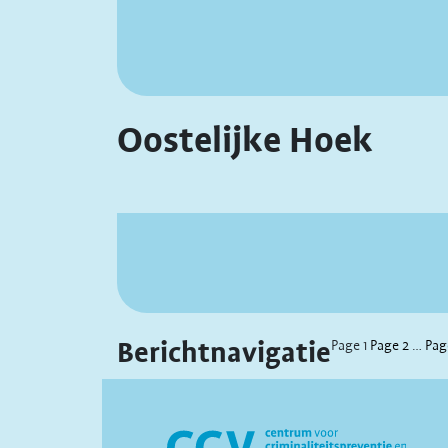
Oostelijke Hoek
Berichtnavigatie
Page
1
Page
2
…
Pa