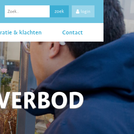
zoek
login
ratie & klachten
Contact
LVERBOD