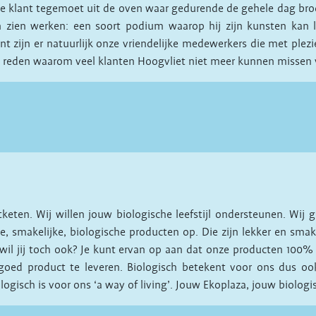
de klant tegemoet uit de oven waar gedurende de gehele dag br
 zien werken: een soort podium waarop hij zijn kunsten kan l
t zijn er natuurlijk onze vriendelijke medewerkers die met plezi
jke reden waarom veel klanten Hoogvliet niet meer kunnen missen
keten. Wij willen jouw biologische leefstijl ondersteunen. Wij 
e, smakelijke, biologische producten op. Die zijn lekker en sm
il jij toch ook? Je kunt ervan op aan dat onze producten 100% ge
d product te leveren. Biologisch betekent voor ons dus ook ee
gisch is voor ons ‘a way of living’. Jouw Ekoplaza, jouw biologisc