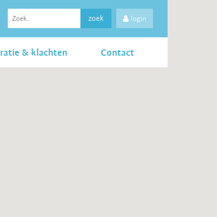
zoek
login
ratie & klachten
Contact