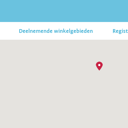
Deelnemende winkelgebieden
Regist