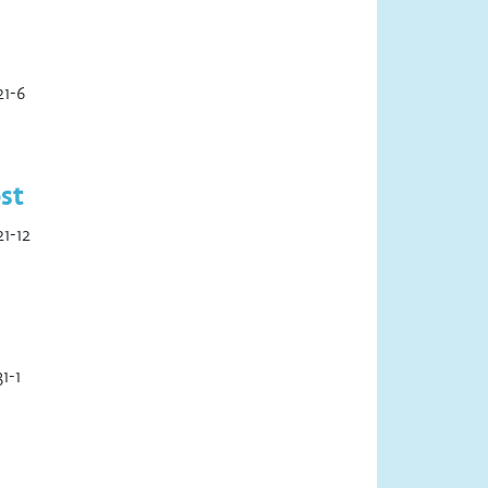
1-6
st
1-12
1-1