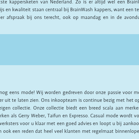
ste kappersketen van Nederland. Zo is er altijd wel een Brain
rijs en kwaliteit staan centraal bij BrainWash kappers, want een 
er afspraak bij ons terecht, ook op maandag en in de avondur
 nog eens mode! Wij worden gedreven door onze passie voor m
 uit te laten zien. Ons inkoopteam is continue bezig met het o
igen collectie. Onze collectie biedt een breed scala aan me
en als Gerry Weber, Taifun en Expresso. Casual mode wordt voo
erksters voor u klaar met een goed advies en loopt u bij aankoo
is dan ook een reden dat heel veel klanten met regelmaat binnenlo