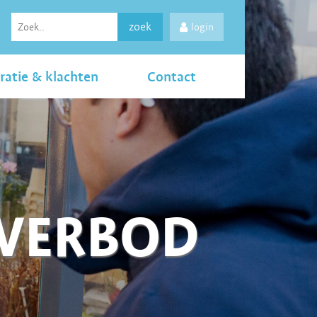
zoek
login
ratie & klachten
Contact
LVERBOD