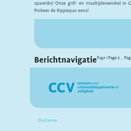
spareribs! Onze grill- en maaltijdenwinkel in
Probeer de Kippiepan eens!
Berichtnavigatie
Page
1
Page
2
…
Pa
Disclaimer