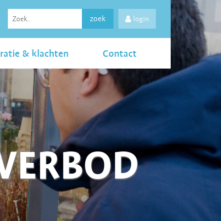
zoek
login
ratie & klachten
Contact
LVERBOD