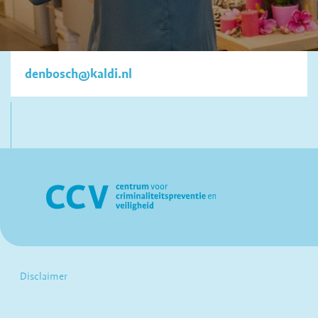
denbosch@kaldi.nl
Disclaimer