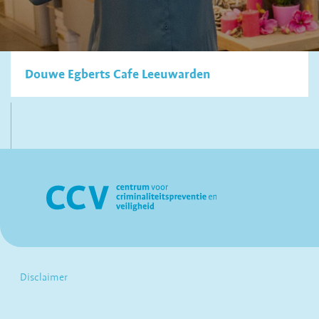
Douwe Egberts Cafe Leeuwarden
Disclaimer