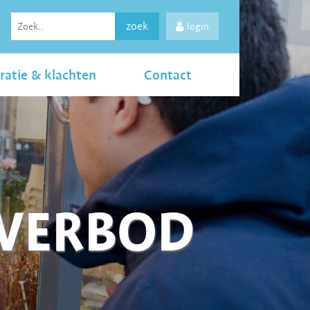
zoek
login
ratie & klachten
Contact
LVERBOD