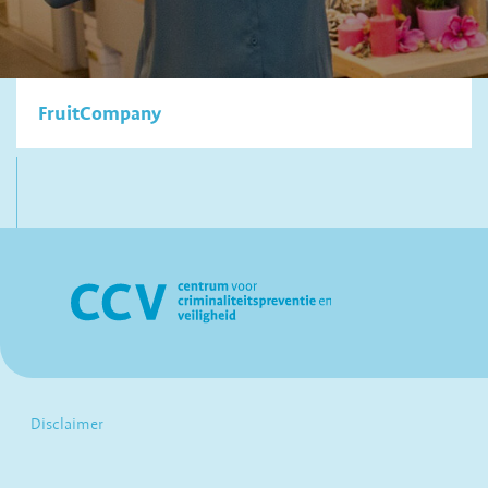
FruitCompany
Disclaimer