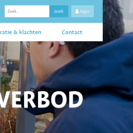
zoek
login
ratie & klachten
Contact
LVERBOD