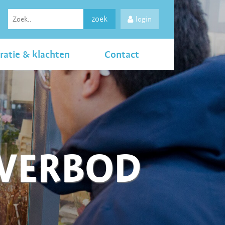
zoek
login
ratie & klachten
Contact
LVERBOD