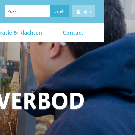
zoek
login
ratie & klachten
Contact
LVERBOD