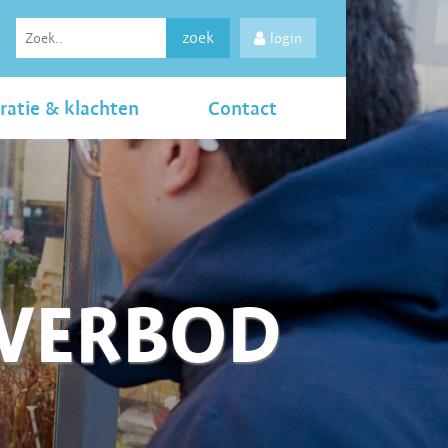
zoek
login
ratie & klachten
Contact
LVERBOD