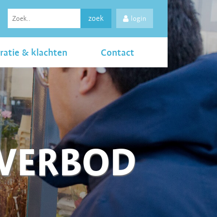
zoek
login
ratie & klachten
Contact
LVERBOD