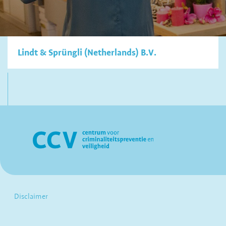
Lindt & Sprüngli (Netherlands) B.V.
Disclaimer