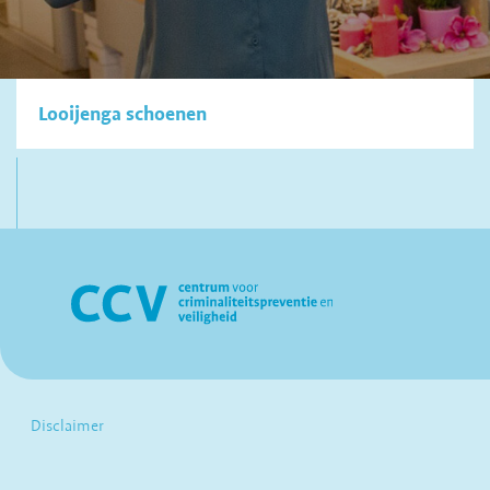
Looijenga schoenen
Disclaimer