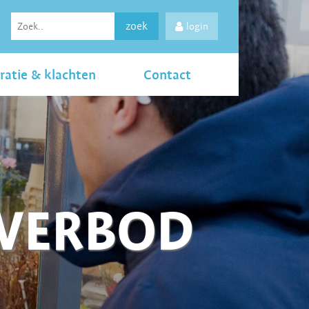
zoek
login
ratie & klachten
Contact
LVERBOD