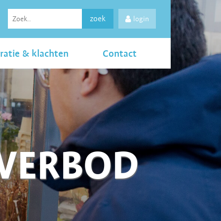
zoek
login
ratie & klachten
Contact
LVERBOD