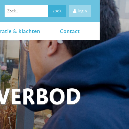
zoek
login
ratie & klachten
Contact
LVERBOD