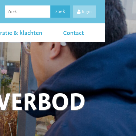
zoek
login
ratie & klachten
Contact
LVERBOD