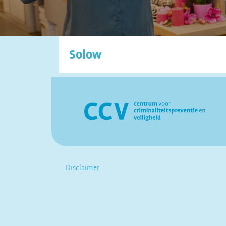
Solow
Disclaimer