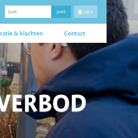
zoek
login
ratie & klachten
Contact
LVERBOD