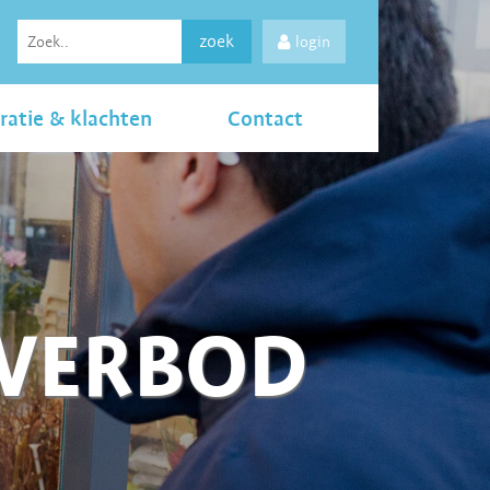
zoek
login
ratie & klachten
Contact
LVERBOD