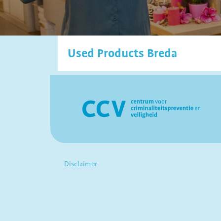
Used Products Breda
Disclaimer