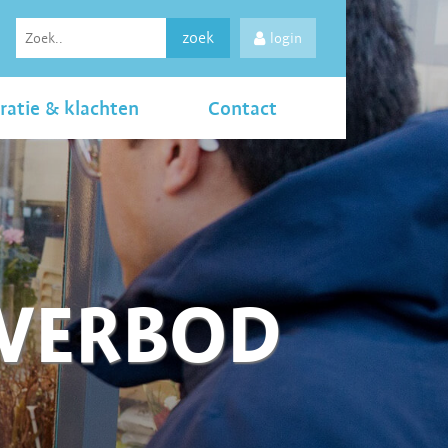
zoek
login
ratie & klachten
Contact
LVERBOD