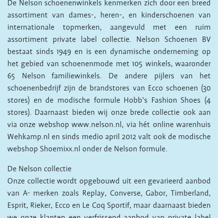
De Nelson schoenenwinkels kenmerken zich door een breed
assortiment van dames-, heren-, en kinderschoenen van
internationale topmerken, aangevuld met een ruim
assortiment private label collectie. Nelson Schoenen BV
bestaat sinds 1949 en is een dynamische onderneming op
het gebied van schoenenmode met 105 winkels, waaronder
65 Nelson familiewinkels. De andere pijlers van het
schoenenbedrijf zijn de brandstores van Ecco schoenen (30
stores) en de modische formule Hobb’s Fashion Shoes (4
stores). Daarnaast bieden wij onze brede collectie ook aan
via onze webshop www.nelson.nl, via hét online warenhuis
Wehkamp.nl en sinds medio april 2012 valt ook de modische
webshop Shoemixx.nl onder de Nelson formule.
De Nelson collectie
Onze collectie wordt opgebouwd uit een gevarieerd aanbod
van A- merken zoals Replay, Converse, Gabor, Timberland,
Esprit, Rieker, Ecco en Le Coq Sportif, maar daarnaast bieden
we onze klanten een verfrissend aanbod van private label